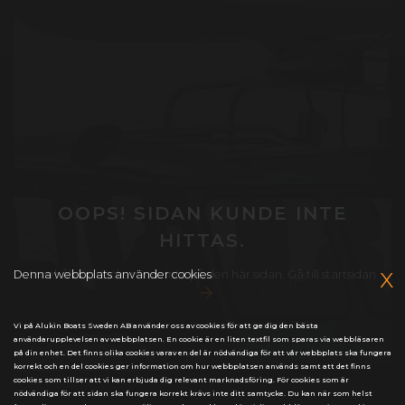
OOPS! SIDAN KUNDE INTE
HITTAS.
x
Innehållet du söker finns inte på den här sidan.
Gå till startsidan
Denna webbplats använder cookies
Vi på Alukin Boats Sweden AB använder oss av cookies för att ge dig den bästa
användarupplevelsen av webbplatsen. En cookie är en liten textfil som sparas via webbläsaren
på din enhet. Det finns olika cookies varav en del är nödvändiga för att vår webbplats ska fungera
korrekt och en del cookies ger information om hur webbplatsen används samt att det finns
cookies som tillser att vi kan erbjuda dig relevant marknadsföring. För cookies som är
nödvändiga för att sidan ska fungera korrekt krävs inte ditt samtycke. Du kan när som helst